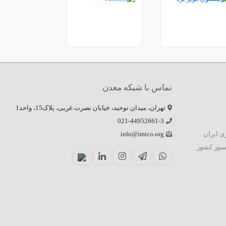
تماس با شبکه معدن
تهران، میدان توحید، خیابان نصرت غربی، پلاک15، واحد1
021-44952661-3
زی ایران
info@imico.org
سوز کشور