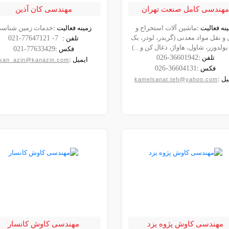
هندسی کامل صنعت تهران
مهندسی کان آذین
نه فعالیت :
ماشین آلات استخراج و
زمینه فعالیت :
خدمات زمین شناس
مشاهده
مشاهده
و نقل مواد معدنی (گریدر، لودر، بک
تلفن :
021-77647121 -7
شرکت
شرکت
بولدوزر، شاول، هاواژ، ذغال کن و ...)
فکس :
021-77633429
تلفن :
026-36601942
ایمیل :
kan_azin@kanazin.com
فکس :
026-36604131
یل :
kamelsanat.teh@yahoo.com
مهندسی کاوش پژوه یزد
مهندسی کاوش کانسار