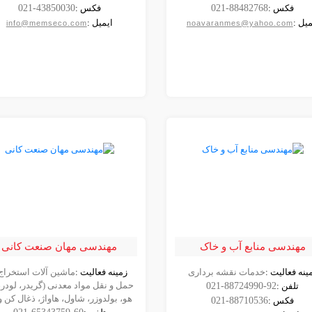
شرکت
شرکت
فکس :
021-88482768
فکس :
021-43850030
میل :
ایمیل :
info@memseco.com
noavaranmes@yahoo.com
مهندسی منابع آب و خاک
مهندسی مهان صنعت کانی
ینه فعالیت :
خدمات نقشه برداری
زمینه فعالیت :
ماشین آلات استخراج
مشاهده
مشاهده
حمل و نقل مواد معدنی (گریدر، لودر،
تلفن :
021-88724990-92
شرکت
شرکت
هو، بولدوزر، شاول، هاواژ، ذغال کن و .
فکس :
021-88710536