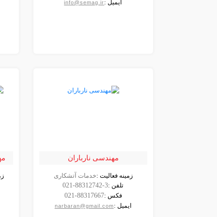
ایمیل :
info@semag.ir
مهندسی نارباران
مه
زمینه فعالیت :
خدمات آتشکاری
زم
مشاهده
تلفن :
021-88312742-3
شرکت
فکس :
021-88317667
ایمیل :
narbaran@gmail.com