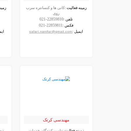
زمینه فعالیت :
کانی ها و کنسانتره سرب
زمین
مشاهده
روی
شرکت
تلفن :
021-22859810
فکس :
021-22859811
ایمیل :
ایم
safari.nanifar@gmail.com
مهندسی کرتک
زمینه فعالیت :
تامین کنندگان خدمات
زمی