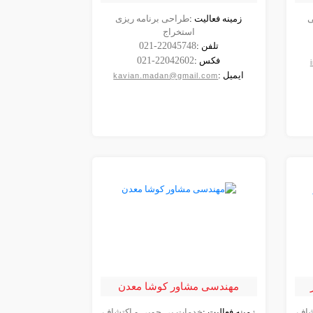
ی
زمینه فعالیت :
طراحی برنامه ریزی
مشاهده
استخراج
شرکت
تلفن :
021-22045748
فکس :
021-22042602
ایمیل :
kavian.madan@gmail.com
مهندسی مشاور کوشا معدن
شاف
زمینه فعالیت :
خدمات پی جویی و اکتشاف