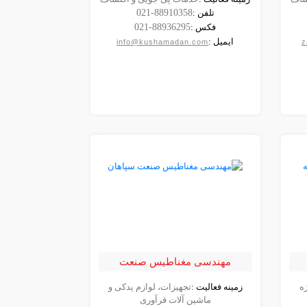
مشاهده
تلفن :
021-88910358
شرکت
فکس :
021-88936295
ایمیل :
info@kushamadan.com
z
مهندسی مغناطیس صنعت
سپاهان
ه
زمینه فعالیت :
تجهیزات، لوازم یدکی و
مشاهده
ماشین آلات فرآوری