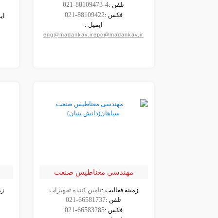
شرکت
تلفن :
021-88109473-4
فکس :
021-88109422
ای
ایمیل :
eng@madankav.irepc@madankav.ir
مهندسی مغناطیس صنعت
سپاهان(دانش بنیان)
زمینه فعالیت :
تامین کننده تجهیزات
زم
مشاهده
تلفن :
021-66581737
شرکت
فکس :
021-66583285