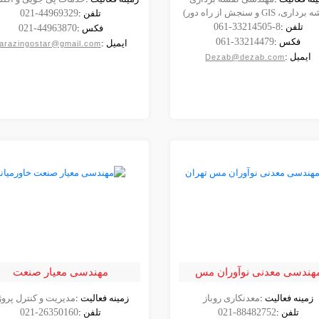
مشاهده
مشاهده
اری، GIS و سنجش از راه دور)
تلفن :
021-44969329
شرکت
شرکت
تلفن :
061-33214505-8
فکس :
021-44963870
فکس :
061-33214479
ایمیل :
arazingostar@gmail.com
ایمیل :
Dezab@dezab.com
هندسی معدنی نوآوران مس
مهندسی معیار صنعت
تهران
خاورمیانه
زمینه فعالیت :
معدنکاری روباز
زمینه فعالیت :
مدیریت و کنترل پروژ
مشاهده
مشاهده
تلفن :
021-88482752
تلفن :
021-26350160