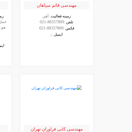
مهندسی قائم سپاهان
م
زمینه فعالیت :
آهن
زمی
مشاهده
حمل 
تلفن :
021-88357809
شرکت
هو، 
فکس :
021-88357809
ایمیل :
-
ایم
مهندسی کانی فراوران تهران