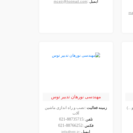
ایمیل :
mceir@hotmail.com
ma
مهندسی نورهان تدبیر توس
...)
زمینه فعالیت :
نصب و راه اندازی ماشین
مشاهده
آلات
شرکت
تلفن :
021-88735715
فکس :
021-88766252
ایمیل :
info@ntt.ir