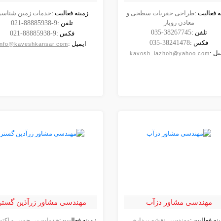
ه فعالیت :
طراحی حفریات سطحی و
زمینه فعالیت :
خدمات زمین شناس
مشاهده
مشاهده
معادن روباز
تلفن :
021-88885938-9
شرکت
شرکت
تلفن :
035-38267745
فکس :
021-88885938-9
فکس :
035-38241478
ایمیل :
info@kaveshkansar.com
یل :
kavosh_lazhoh@yahoo.com
مهندسی مشاور دزآب
مهندسی مشاور زرآذین گستر
نه فعالیت :
مهندسی نقشه برداری
زمینه فعالیت :
خدمات پی جویی و اکت