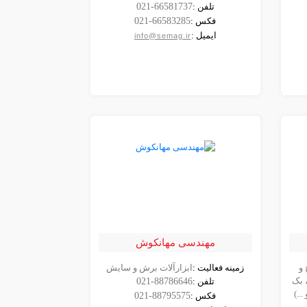
شرکت
تلفن :
021-66581737
فکس :
021-66583285
ایمیل :
info@semag.ir
مهندسی مهانکوش
 و
زمینه فعالیت :
ابزارآلات برش و سایش
مشاهده
 بک
تلفن :
021-88786646
شرکت
..)
فکس :
021-88795575