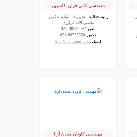
مهندسی کانی فرآور کاسپین
ی
زمینه فعالیت :
تجهیزات، لوازم یدکی و
مشاهده
ماشین آلات فرآوری
شرکت
تلفن :
021-88528092
فکس :
021-88735850
ایمیل :
info@mintecco.com
مهندسی کاویان معدن آریا