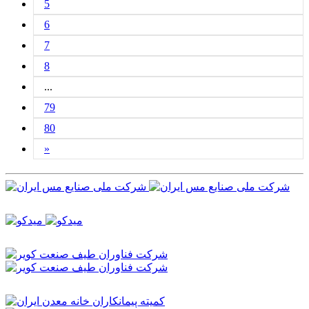
5
6
7
8
...
79
80
»