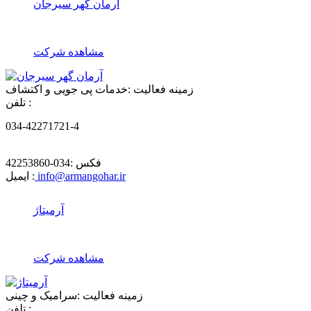
آرمان گهر سیرجان
مشاهده شرکت
زمینه فعالیت :
خدمات پی جویی و اکتشاف
تلفن :
034-42271721-4
فکس :
034-42253860
info@armangohar.ir
ایمیل :
آرمیتاژ
مشاهده شرکت
زمینه فعالیت :
سرامیک و چینی
تلفن :