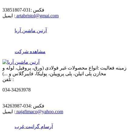
فکس :
031-33851807
artabristol@gmai.com
ایمیل :
آرتین ماشین آریا
مشاهده شرکت
زمینه فعالیت :
انواع محصولات غیر فولادی (ورق، پروفیل، لوله و
مخازن پلی اتیلن، پلی پروپیلن، پولیکا، فایبرگلاس و ...)
تلفن :
034-34263978
فکس :
034-34263987
najafimaco@yahoo.com
ایمیل :
آرسام گرانیت غرب