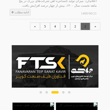
اعلام‌کرد: میزان تولید کنسانتره آهن شرکت‌های بزرگ در پنج
ماهه نخست سال ۱۴۰۰، بیش از چهار درصد افزایش یافت.
ادامه مطلب
1400/06/21
»
5
4
3
2
1
«