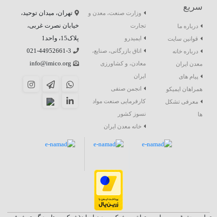
سریع
تهران، میدان توحید،
وزارت صنعت، معدن و
خیابان نصرت غربی،
تجارت
درباره ما
پلاک15، واحد1
ایمیدرو
قوانین سایت
021-44952661-3
اتاق بازرگانی، صنایع،
درباره خانه
info@imico.org
معادن، و کشاورزی
معدن ایران
ایران
پیام های
انجمن صنفی
همراهان ایمیکو
کارفرمایی صنعت مواد
معرفی تشکل
نسوز کشور
ها
خانه معدن ایران