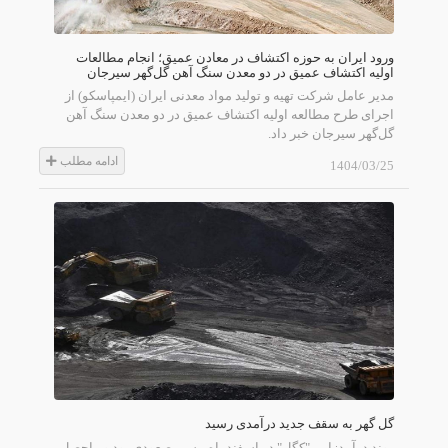
ورود ایران به حوزه اکتشاف در معادن عمیق؛ انجام مطالعات
اولیه اکتشاف عمیق در دو معدن سنگ آهن گل‌گهر سیرجان
مدیر عامل شرکت تهیه و تولید مواد معدنی ایران (ایمپاسکو) از
اجرای طرح مطالعه اولیه اکتشاف عمیق در دو معدن سنگ آهن
گل‌گهر سیرجان خبر داد.
ادامه مطلب
1404/03/25
گل گهر به سقف جدید درآمدی رسید
روند درآمدزایی "کگل" در اسفندماه مسیر صعودی بود و ماحصل