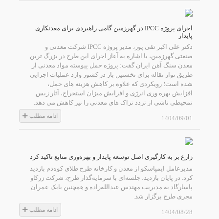
اجرای پروژه IPCC در گهرزمین گامی راهبردی برای معدنکاری
پایدار
دکتر علی اکبر تقی پور، مدیر پروژه IPCC شرکت معدنی و
صنعتی گهرزمین، با اشاره به آغاز اجرای این طرح در بزرگ ترین
معدن سنگ آهن ایران گفت: پروژه حمل پیوسته مواد معدنی از
طریق نوار نقاله برای نخستین بار در کشور وارد عملیات اجرایی
شده است؛ رویکردی که علاوه بر کاهش هزینه های حمل،
افزایش بهره وری انرژی و افزایش میزان استخراج، آثار زیس
تمحیطی ناشی از تردد تراک های معدنی را نیز کاهش می دهد.
ادامه مطلب
1404/09/01
زارع بر به کارگیری اصل توسعه پایدار و بهره‌وری منابع تاکید کرد
مدیرعامل ایمپاسکو از معدن و کارخانه طرح طلای کوه‌دم بازدید
کرد. در پایان بازدید، جلسه‌ای با سرمایه‌گذار طرح، شرکت زرکاو
پاسارگاد به مدیریت مهندس عبدالله‌زاده و همچنین بابک عمران
مجری طرح برگزار شد.
ادامه مطلب
1404/08/28