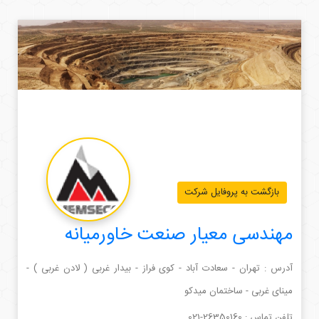
بازگشت به پروفایل شرکت
مهندسی معیار صنعت خاورمیانه
آدرس : تهران - سعادت آباد - کوی فراز - بیدار غربی ( لادن غربی ) -
مینای غربی - ساختمان میدکو
تلفن تماس :
021-26350160