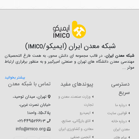
شبکه معدن ایران (ایمیکو/
)
IMICO
شبکه معدن ایران
، در قالب مجموعه ای دانش محور، به همت فارغ­ التحصیلان
مهندسی معدن دانشگاه ­های تهران و صنعتی امیرکبیر و به منظور برقراری ارتباط
موثر ...
بیشتر بخوانید
دسترسی
پیوندهای مفید
تماس با شبکه معدن
سریع
تهران، میدان توحید،
وزارت صنعت، معدن و
خیابان نصرت غربی،
تجارت
درباره ما
پلاک15، واحد1
ایمیدرو
قوانین سایت
021-44952661-3
اتاق بازرگانی، صنایع،
درباره خانه
info@imico.org
معادن، و کشاورزی ایران
معدن ایران
انجمن صنفی
پیام های