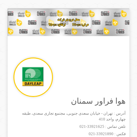
هوا فراور سمنان
آدرس : تهران - خیابان سعدی جنوبی، مجتمع تجاری سعدی، طبقه
چهارم، واحد 410
تلفن تماس :
021-33921625
فکس :
021-33921890