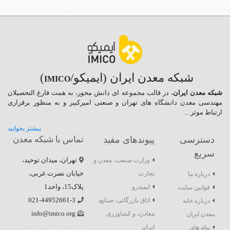
شبکه معدن ایران (ایمیکو/
)
IMICO
شبکه معدن ایران
، در قالب مجموعه ای دانش محور، به همت فارغ­ التحصیلان
مهندسی معدن دانشگاه ­های تهران و صنعتی امیرکبیر و به منظور برقراری
ارتباط موثر ...
بیشتر بخوانید
دسترسی
پیوندهای مفید
تماس با شبکه معدن
سریع
تهران، میدان توحید،
وزارت صنعت، معدن و
خیابان نصرت غربی،
تجارت
درباره ما
پلاک15، واحد1
ایمیدرو
قوانین سایت
021-44952661-3
اتاق بازرگانی، صنایع،
درباره خانه
info@imico.org
معادن، و کشاورزی
معدن ایران
ایران
پیام های