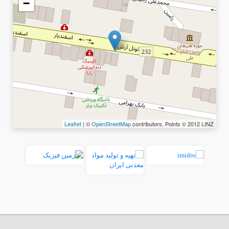
−
Leaflet
| ©
OpenStreetMap
contributors, Points © 2012 LINZ