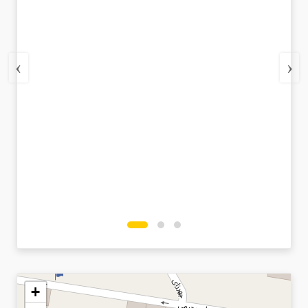
›
‹
+