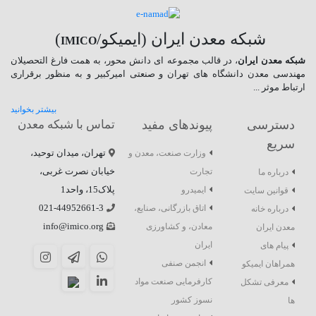
شبکه معدن ایران (ایمیکو/
)
IMICO
شبکه معدن ایران
، در قالب مجموعه ای دانش محور، به همت فارغ­ التحصیلان
مهندسی معدن دانشگاه ­های تهران و صنعتی امیرکبیر و به منظور برقراری
ارتباط موثر ...
بیشتر بخوانید
دسترسی
پیوندهای مفید
تماس با شبکه معدن
سریع
تهران، میدان توحید،
وزارت صنعت، معدن و
خیابان نصرت غربی،
تجارت
درباره ما
پلاک15، واحد1
ایمیدرو
قوانین سایت
021-44952661-3
اتاق بازرگانی، صنایع،
درباره خانه
info@imico.org
معادن، و کشاورزی
معدن ایران
ایران
پیام های
انجمن صنفی
همراهان ایمیکو
کارفرمایی صنعت مواد
معرفی تشکل
نسوز کشور
ها