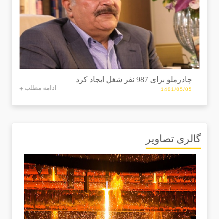
چادرملو برای 987 نفر شغل ایجاد کرد
ادامه مطلب
1401/05/05
گالری تصاویر